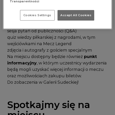
Transparentności
W programie wydarzenia:
rozmowa na żywo z Jerzym Dudkiem o jego
Cookies Settings
Accept All Cookies
karierze, największych meczach i kulisach świata
futbolu
sesja pytań od publiczności (Q&A)
quiz wiedzy piłkarskiej z nagrodami, w tym
wejściówkami na Mecz Legend
zdjęcia i autografy z gościem specjalnym
Na miejscu dostępny będzie również
punkt
informacyjny
, w którym uczestnicy wydarzenia
będą mogli uzyskać więcej informacji o meczu
oraz możliwościach zakupu biletów.
Do zobaczenia w Galerii Sudeckiej!
Spotkajmy się na
miejscu