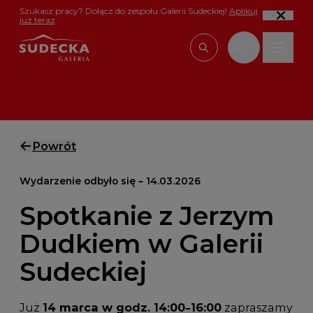
Przejdź do treści
Szukasz pracy? Dołącz do zespołu Galerii Sudeckiej!
Aplikuj
już teraz
.
PL
Wpisz, czego szu
Powrót
Wydarzenie odbyło się – 14.03.2026
Spotkanie z Jerzym
Dudkiem w Galerii
Sudeckiej
Już
14 marca w godz. 14:00–16:00
zapraszamy