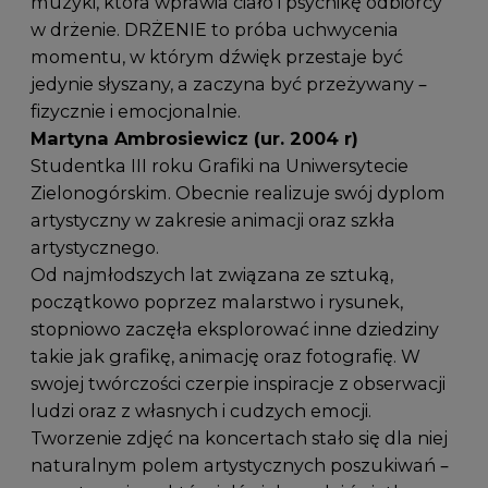
muzyki, która wprawia ciało i psychikę odbiorcy
w drżenie. DRŻENIE to próba uchwycenia
momentu, w którym dźwięk przestaje być
jedynie słyszany, a zaczyna być przeżywany –
fizycznie i emocjonalnie.
Martyna Ambrosiewicz (ur. 2004 r)
Studentka III roku Grafiki na Uniwersytecie
Zielonogórskim. Obecnie realizuje swój dyplom
artystyczny w zakresie animacji oraz szkła
artystycznego.
Od najmłodszych lat związana ze sztuką,
początkowo poprzez malarstwo i rysunek,
stopniowo zaczęła eksplorować inne dziedziny
takie jak grafikę, animację oraz fotografię. W
swojej twórczości czerpie inspiracje z obserwacji
ludzi oraz z własnych i cudzych emocji.
Tworzenie zdjęć na koncertach stało się dla niej
naturalnym polem artystycznych poszukiwań –