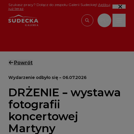
Przejdź do treści
Szukasz pracy? Dołącz do zespołu Galerii Sudeckiej!
Aplikuj
już teraz
.
PL
Wpisz, czego szu
Powrót
Wydarzenie odbyło się – 06.07.2026
DRŻENIE – wystawa
fotografii
koncertowej
Martyny