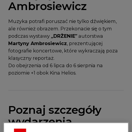
Ambrosiewicz
Muzyka potrafi poruszać nie tylko dźwiękiem,
ale również obrazem. Przekonacie się o tym
podczas wystawy
„DRŻENIE”
autorstwa
Martyny Ambrosiewicz
, prezentującej
fotografie koncertowe, które wykraczają poza
klasyczny reportaż.
Do obejrzenia od 6 lipca do 6 sierpnia na
poziomie +1 obok Kina Helios.
Poznaj szczegóły
wydarzenia