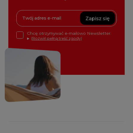
Zapisz się
Chcę otrzymywać e-mailowo Newsletter.
(Rozwiń pełną treść zgody)