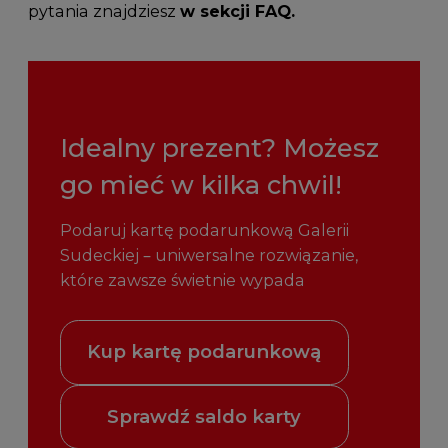
pytania znajdziesz
w sekcji FAQ.
Idealny prezent? Możesz
go mieć w kilka chwil!
Podaruj kartę podarunkową Galerii
Sudeckiej – uniwersalne rozwiązanie,
które zawsze świetnie wypada
Kup kartę podarunkową
Sprawdź saldo karty