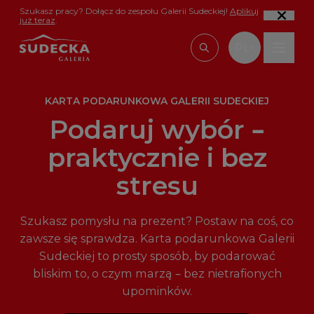
Przejdź do treści
Szukasz pracy? Dołącz do zespołu Galerii Sudeckiej!
Aplikuj
już teraz
.
PL
Wpisz, czego szu
KARTA PODARUNKOWA GALERII SUDECKIEJ
Podaruj wybór –
praktycznie i bez
stresu
Szukasz pomysłu na prezent? Postaw na coś, co
zawsze się sprawdza. Karta podarunkowa Galerii
Sudeckiej to prosty sposób, by podarować
bliskim to, o czym marzą – bez nietrafionych
upominków.