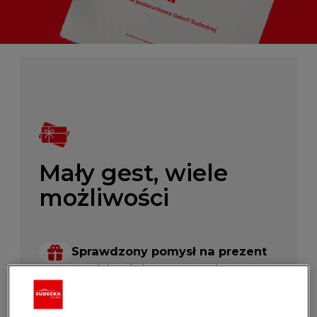
Mały gest, wiele
możliwości
Sprawdzony pomysł na prezent
Urodziny, święta, spontaniczny
upominek – karta podarunkowa
sprawdzi się w przy każdej okazji.