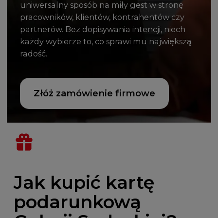
uniwersalny sposób na miły gest w stronę
pracowników, klientów, kontrahentów czy
partnerów. Bez dopisywania intencji, niech
każdy wybierze to, co sprawi mu największą
radość.
Złóż zamówienie firmowe
Jak kupić kartę
podarunkową