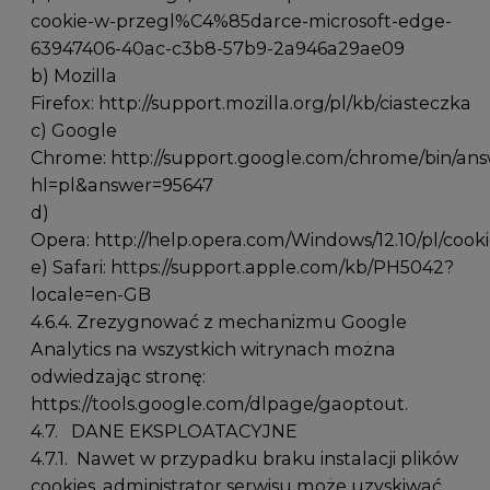
cookie-w-przegl%C4%85darce-microsoft-edge-
63947406-40ac-c3b8-57b9-2a946a29ae09
b) Mozilla
Firefox:
http://support.mozilla.org/pl/kb/ciasteczka
c) Google
Chrome:
http://support.google.com/chrome/bin/ans
hl=pl&answer=95647
d)
Opera:
http://help.opera.com/Windows/12.10/pl/cook
e) Safari:
https://support.apple.com/kb/PH5042?
locale=en-GB
4.6.4. Zrezygnować z mechanizmu Google
Analytics na wszystkich witrynach można
odwiedzając stronę:
https://tools.google.com/dlpage/gaoptout
.
4.7. DANE EKSPLOATACYJNE
4.7.1. Nawet w przypadku braku instalacji plików
cookies, administrator serwisu może uzyskiwać