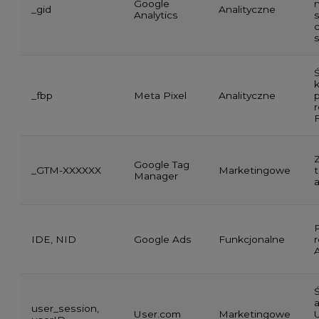
Google
_gid
Analityczne
Analytics
c
s
k
_fbp
Meta Pixel
Analityczne
p
Google Tag
_GTM-XXXXXX
Marketingowe
Manager
a
P
IDE, NID
Google Ads
Funkcjonalne
user_session,
User.com
Marketingowe