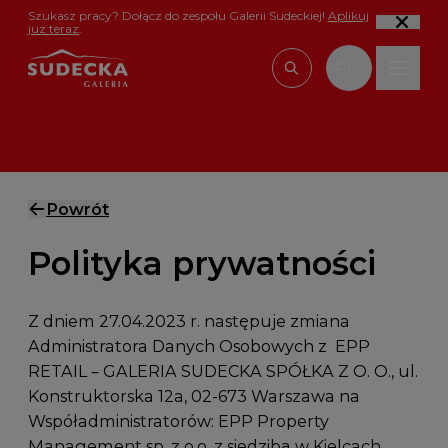
Przejdź do treści
Szukasz pracy? Dołącz do zespołu Galerii Sudeckiej!
Aplikuj
już teraz
.
PL
Wpisz, czego szu
Powrót
Polityka prywatności
Z dniem 27.04.2023 r. następuje zmiana
Administratora Danych Osobowych z EPP
RETAIL – GALERIA SUDECKA SPÓŁKA Z O. O.,
ul.
Konstruktorska 12a, 02-673 Warszawa
na
Współadministratorów: EPP Property
Management sp. z o.o. z siedzibą w Kielcach,