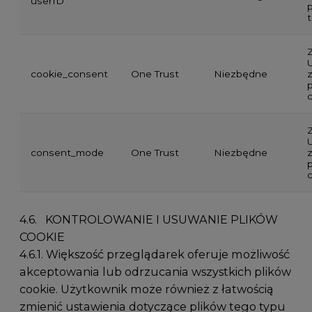
userID
p
t
Z
cookie_consent
One Trust
Niezbędne
p
Z
consent_mode
One Trust
Niezbędne
p
4.6. KONTROLOWANIE I USUWANIE PLIKÓW
COOKIE
4.6.1. Większość przeglądarek oferuje możliwość
akceptowania lub odrzucania wszystkich plików
cookie. Użytkownik może również z łatwością
zmienić ustawienia dotyczące plików tego typu