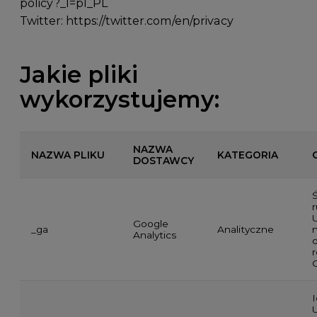
policy?_l=pl_PL
Twitter:
https://twitter.com/en/privacy
Jakie pliki
wykorzystujemy:
NAZWA
NAZWA PLIKU
KATEGORIA
DOSTAWCY
Google
_ga
Analityczne
n
Analytics
o
I