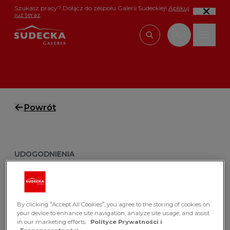
Przejdź do treści
Szukasz pracy? Dołącz do zespołu Galerii Sudeckiej!
Aplikuj
już teraz
.
PL
Wpisz, czego szu
Powrót
UDO­GOD­NIE­NIA
Hel­po­mat
Potrzebujesz plastra, chusteczki higienicznej
By clicking “Accept All Cookies”, you agree to the storing of cookies on
albo żelu antybakteryjnego?
your device to enhance site navigation, analyze site usage, and assist
in our marketing efforts.
Polityce Prywatności i
Zajrzyj do helpomatu – to wygodne