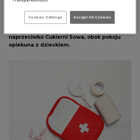
Transparentności
samoobsługowe urządzenie, które oferuje
podstawowe akcesoria higieniczne, a także
Cookies Settings
Accept All Cookies
alkomat.
Helpomat znajduje się przy toaletach,
naprzeciwko Cukierni Sowa, obok pokoju
opiekuna z dzieckiem.