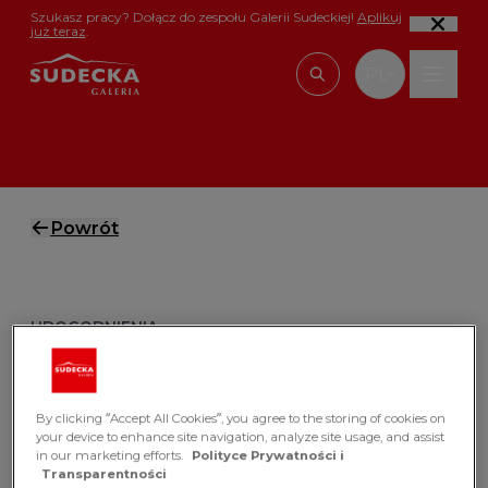
Przejdź do treści
Szukasz pracy? Dołącz do zespołu Galerii Sudeckiej!
Aplikuj
już teraz
.
PL
Wpisz, czego szu
Powrót
UDO­GOD­NIE­NIA
Stre­fa ma­sa­żu
By clicking “Accept All Cookies”, you agree to the storing of cookies on
Zakupy to nie sprint – to maraton. Dlatego w
your device to enhance site navigation, analyze site usage, and assist
Galerii Sudeckiej przygotowaliśmy dla Ciebie
in our marketing efforts.
Polityce Prywatności i
Transparentności
coś, co pozwoli złapać oddech i naładować