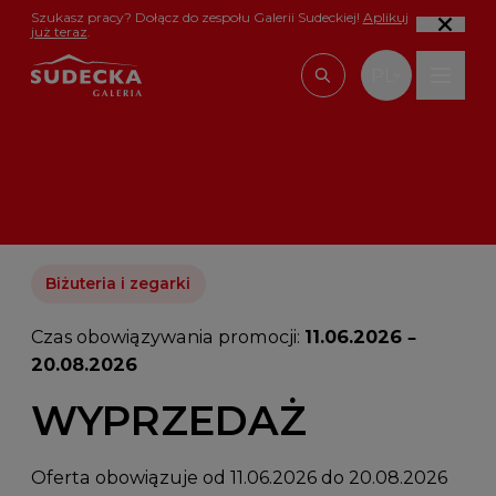
Przejdź do treści
Szukasz pracy? Dołącz do zespołu Galerii Sudeckiej!
Aplikuj
już teraz
.
PL
Wpisz, czego szu
Biżuteria i zegarki
Czas obowiązywania promocji:
11.06.2026 –
20.08.2026
WYPRZEDAŻ
Oferta obowiązuje od 11.06.2026 do 20.08.2026