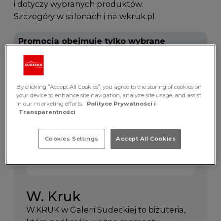
i dotyczy wybranych produktów.
Szczegóły w salonach i na wkruk.pl
Promocja obejmuje tylko wybrane
produkty marki W. Kruk
Promocja dotyczy
By clicking “Accept All Cookies”, you agree to the storing of cookies on
your device to enhance site navigation, analyze site usage, and assist
in our marketing efforts.
Polityce Prywatności i
Transparentności
Cookies Settings
Accept All Cookies
W. Kruk
W.KRUK w Galerii Sudeckiej to biżuteria,