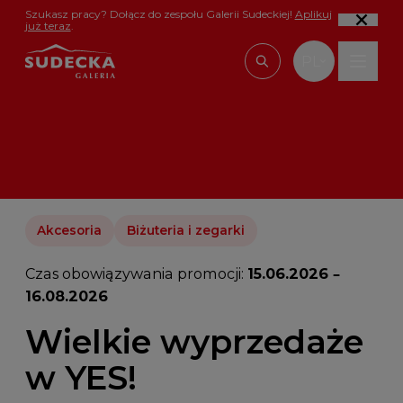
Przejdź do treści
Szukasz pracy? Dołącz do zespołu Galerii Sudeckiej!
Aplikuj
już teraz
.
PL
Wpisz, czego szu
Akcesoria
Biżuteria i zegarki
Czas obowiązywania promocji:
15.06.2026 –
16.08.2026
Wielkie wyprzedaże
w YES!