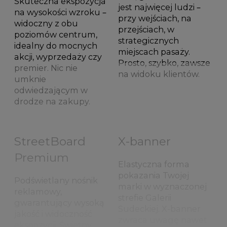
Skuteczna ekspozycja
jest najwięcej ludzi –
na wysokości wzroku –
przy wejściach, na
widoczny z obu
przejściach, w
poziomów centrum,
strategicznych
idealny do mocnych
miejscach pasaży.
akcji, wyprzedaży czy
Prosto, szybko, zawsze
premier. Nic nie
na widoku klientów.
umknie
odwiedzającym w
drodze na zakupy.
StreetBoard
X-banner
Premium
Elastyczna forma
pokazania Twojej
Podświetlany nośnik
marki w wyznaczonej
reklamowy,
strefie Galerii
gwarantujący wysoką
Sudeckiej. X-banner
jakość i widoczność
zwraca uwagę nawet
ekspozycji. Świetny