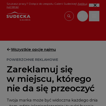
Przejdź do treści
Szukasz pracy? Dołącz do zespołu Galerii Sudeckiej!
Aplikuj
już teraz
.
PL
Wpisz, czego szu
Wszystkie opcje najmu
POWIERZCHNIE REKLAMOWE
Zareklamuj się
w miejscu, którego
nie da się przeoczyć
Twoja marka może być widoczna każdego dnia