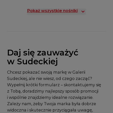
w ruchliwym
wybór na wyróżnienie
otoczeniu – idealny
marki w ciągach
Pokaż wszystkie nośniki
jako uzupełnienie
komunikacyjnych
kampanii, wsparcie
centrum.
akcji specjalnej albo
punkt informacyjny.
Lokalizację dobieramy
wspólnie w zależności
od celu i profilu
Daj się zauważyć
odbiorcy.
w Sudeckiej
Chcesz pokazać swoją markę w Galerii
Sudeckiej, ale nie wiesz, od czego zacząć?
Wypełnij krótki formularz – skontaktujemy się
z Tobą, doradzimy najlepszy sposób promocji
i wspólnie znajdziemy idealne rozwiązanie.
Zależy nam, żeby Twoja marka była dobrze
widoczna i skutecznie przyciągała uwagę,