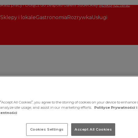
kasz pracy? Dołącz do zespołu Galerii Sudeckiej!
Aplikuj już teraz
.
Sklepy i lokale
Gastronomia
Rozrywka
Usługi
“Accept All Cookies”, you agree to the storing of cookies on your device to enhance s
 analyze site usage, and assist in our marketing efforts.
Polityce Prywatności i
entności
 Galerii
racji dla
Cookies Settings
Accept All Cookies
 szuka ubrań,