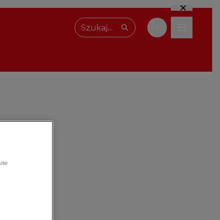
PL
Wpisz, czego szukasz
ite