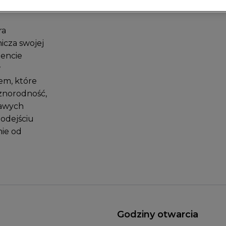
ycia.
ra
icza swojej
mencie
w
em, które
óżnorodność,
kawych
podejściu
nie od
Godziny otwarcia