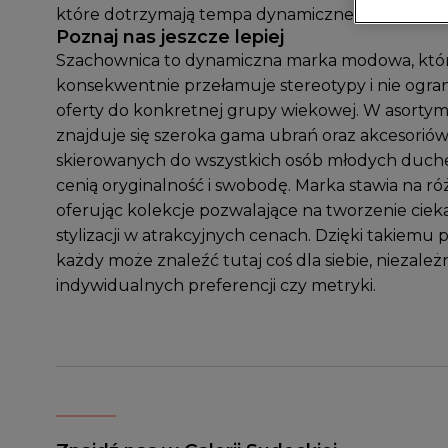
które dotrzymają tempa dynamicznemu stylowi ż
Poznaj nas jeszcze lepiej
Szachownica to dynamiczna marka modowa, któ
konsekwentnie przełamuje stereotypy i nie ogran
oferty do konkretnej grupy wiekowej. W asorty
znajduje się szeroka gama ubrań oraz akcesorió
skierowanych do wszystkich osób młodych duch
cenią oryginalność i swobodę. Marka stawia na r
oferując kolekcje pozwalające na tworzenie cie
stylizacji w atrakcyjnych cenach. Dzięki takiemu 
każdy może znaleźć tutaj coś dla siebie, niezależ
indywidualnych preferencji czy metryki.