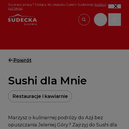
Przejdź do treści
Szukasz pracy? Dołącz do zespołu Galerii Sudeckiej!
Aplikuj
już teraz
.
PL
Wpisz, czego szu
Powrót
Sushi dla Mnie
Restauracje i kawiarnie
Marzysz o kulinarnej podróży do Azji bez
opuszczania Jeleniej Góry? Zajrzyj do Sushi dla