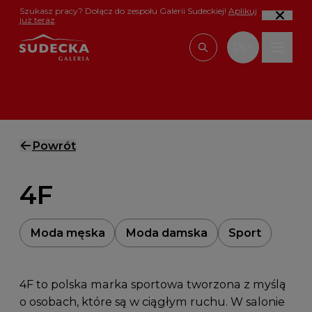
Przejdź do treści
Szukasz pracy? Dołącz do zespołu Galerii Sudeckiej!
Aplikuj
już teraz
.
PL
Wpisz, czego szu
Powrót
4F
Moda męska
Moda damska
Sport
4F to polska marka sportowa tworzona z myślą
o osobach, które są w ciągłym ruchu. W salonie