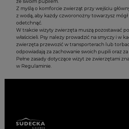
ze swoim pupilem.
Z myślą o komforcie zwierząt przy wejściu główn
z wodą, aby każdy czworonożny towarzysz mógł si
odetchnąć.
W trakcie wizyty zwierzęta muszą pozostawać po
właścicieli. Psy należy prowadzić na smyczy i w k
zwierzęta przewozić w transporterach lub torb
odpowiadają za zachowanie swoich pupili oraz za 
Pełne zasady dotyczące wizyt ze zwierzętami zna
w
Regulaminie.