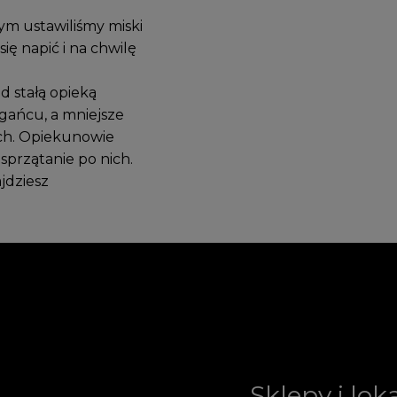
ym ustawiliśmy miski
ę napić i na chwilę
d stałą opieką
agańcu, a mniejsze
ach. Opiekunowie
sprzątanie po nich.
jdziesz
Sklepy i lok