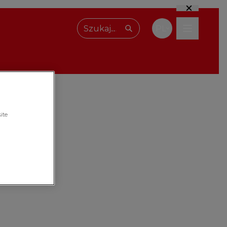
PL
Wpisz, czego szukasz
ite