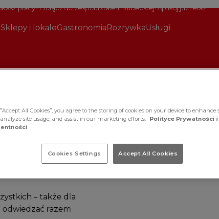
kasz pracy? Dołącz do zespołu Galerii Sudeckiej!
Aplikuj już teraz
.
Sklepy i lokale
Gastronomia
Rozrywka
Usługi
“Accept All Cookies”, you agree to the storing of cookies on your device to enhance s
 analyze site usage, and assist in our marketing efforts.
Polityce Prywatności i
entności
oim
Cookies Settings
Accept All Cookies
ystkich – także dla
z odwiedzać razem